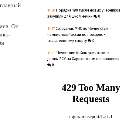
 главный
14:50
Порядка 190 тысяч новых учебников
закупили для школ Чечни
0
иев. Он
14:17
Сотрудник МЧС по Чечне стал
ико-
чемпионом России по пожарно-
спасательному спорту
0
ри
13:20
Чеченские бойцы уничтожили
дроны ВСУ на Харьковском направлении
0
13:05
Фестиваль национальных театров
«Федерация» в Грозном будет
проходить ежегодно
0
13:03
Моя душа успокоилась: мать
Бекхана Аушева поблагодарила Рамзана
Кадырова за помощь
0
12:59
Правительство Чечни нас
поддерживает — Машков о проведении