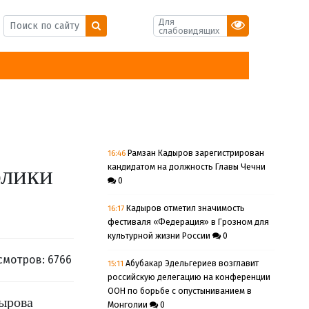
Для
слабовидящих
16:46
Рамзан Кадыров зарегистрирован
блики
кандидатом на должность Главы Чечни
0
16:17
Кадыров отметил значимость
фестиваля «Федерация» в Грозном для
культурной жизни России
0
смотров: 6766
15:11
Абубакар Эдельгериев возглавит
российскую делегацию на конференции
ООН по борьбе с опустыниванием в
дырова
Монголии
0