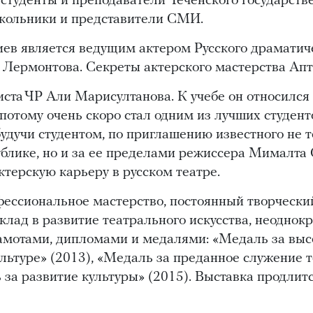
студенты и преподаватели Чеченского государств
школьники и представители СМИ.
ев является ведущим актером Русского драматич
. Лермонтова. Секреты актерского мастерства Апт
иста ЧР Али Марисултанова. К учебе он относился 
потому очень скоро стал одним из лучших студенто
будучи студентом, по приглашению известного не т
ублике, но и за ее пределами режиссера Мималта 
ктерскую карьеру в русском театре.
фессиональное мастерство, постоянный творчески
лад в развитие театрального искусства, неоднок
амотами, дипломами и медалями: «Медаль за выс
льтуре» (2013), «Медаль за преданное служение т
 за развитие культуры» (2015). Выставка продлит