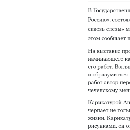
В Государствен
Россию», состо
сквозь слезы» 
этом сообщает 
На выставке пре
начинающего ка
его работ. Взгл
и образумиться 
работ автор пер
чеченскому мен
Карикатурой Ап
черпает не толь
жизни. Карикату
рисунками, он о