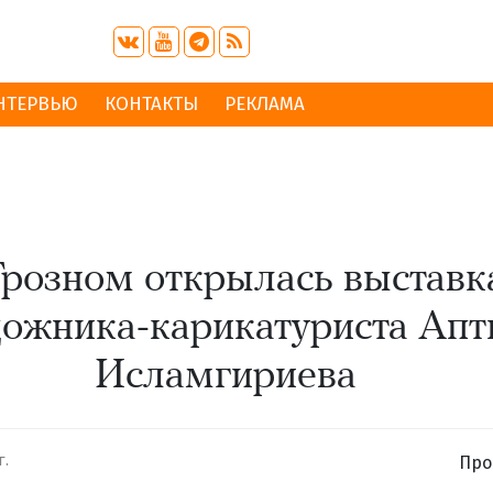
НТЕРВЬЮ
КОНТАКТЫ
РЕКЛАМА
Грозном открылась выставк
дожника-карикатуриста Апт
Исламгириева
г.
Про