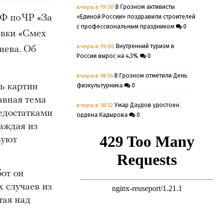
вчера в 19:30
В Грозном активисты
«Единой России» поздравили строителей
Ф по ЧР «За
с профессиональным праздником
0
авки «Смех
вчера в 19:00
Внутренний туризм в
иева. Об
России вырос на 4,3%
0
вчера в 18:34
В Грозном отметили День
физкультурника
0
ть картин
авная тема
вчера в 18:32
Умар Даудов удостоен
недостатками
ордена Кадырова
0
каждая из
вчера в 18:30
В Урус-Мартановском
вуют
районе началась подготовка к
адресному информированию
избирателей
0
от он
вчера в 17:30
Жители Урус-
х случаев из
Мартановского и Наурского районов
тая над
временно останутся без электричества
на два дня
0