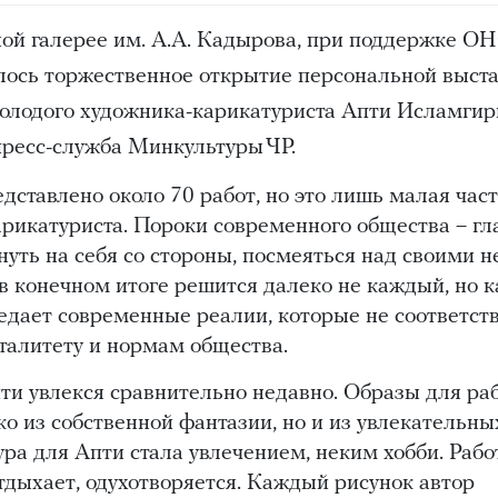
ной галерее им. А.А. Кадырова, при поддержке ОН
ялось торжественное открытие персональной выст
молодого художника-карикатуриста Апти Исламгир
пресс-служба Минкультуры ЧР.
дставлено около 70 работ, но это лишь малая час
рикатуриста. Пороки современного общества – гл
януть на себя со стороны, посмеяться над своими 
в конечном итоге решится далеко не каждый, но 
едает современные реалии, которые не соответст
талитету и нормам общества.
ти увлекся сравнительно недавно. Образы для раб
ко из собственной фантазии, но и из увлекательны
ра для Апти стала увлечением, неким хобби. Рабо
тдыхает, одухотворяется. Каждый рисунок автор