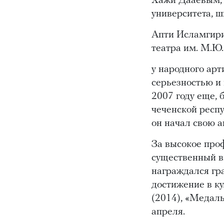
Хажи Дааевым, 
университета, 
Апти Исламгири
театра им. М.Ю
у народного арт
серьезностью и 
2007 году еще, 
чеченской респ
он начал свою а
За высокое про
существенный вк
награждался гр
достижение в ку
(2014), «Медаль
апреля.