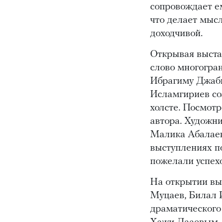
сопровождает е
что делает мысл
доходчивой.
Открывая выста
слово многогран
Ибрагиму Джаби
Исламгириев соз
холсте. Посмотр
автора. Художн
Малика Абалаев
выступлениях п
пожелали успех
На открытии вы
Муцаев, Билал И
драматического 