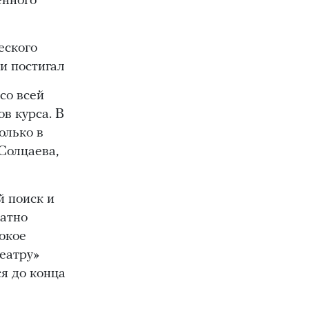
енного
вчера в 14:48
Ахмату Кадырову
присвоено высокое звание «Нохчийн
еского
Пачхьалкхан къонах»
0
и постигал
вчера в 14:18
Для спортсменов и
со всей
любителей волейбола провели турнир в
Итум-Кали
0
в курса. В
олько в
вчера в 13:31
«Пой громче автомата»:
Солцаева,
Аймани Айдамирова о воспоминаниях об
Ахмате-Хаджи Кадырове
0
вчера в 13:11
Фонд Кадырова
й поиск и
профинансировал строительство новой
ратно
мечети в посёлке Дружба
0
окое
вчера в 12:33
Woman in Islam представил
еатру»
собственный стенд на летнем семейном
ся до конца
фестивале UMMA FEST 2026
0
вчера в 12:00
Социально-