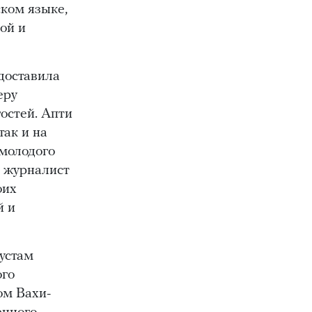
ком языке,
вчера в 16:50
До 31 августа в Чечне
ой и
восстановят 39 объектов, пострадавших
от ЧС
0
вчера в 16:37
Из бюджета Чечни
доставила
дополнительно выделили 505
еру
миллионов рублей пострадавшим от ЧС
остей. Апти
0
так и на
вчера в 16:10
Жителей Чечни
 молодого
оштрафовали на более 300 тысяч рублей
, журналист
за поджоги сухой травы и мусора
0
оих
вчера в 15:05
Пленный военнослужащий
й и
ВСУ заявил о нехватке бойцов для
обороны - Кадыров
0
устам
вчера в 15:02
Свыше 580 пожаров
произошло в Чечне с начала года
0
ого
ом Вахи-
вчера в 15:01
Федеральный штаб высоко
оценил работу Минсельхоза Чечни
0