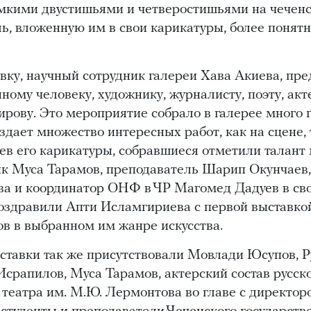
мкими двустишьями и четверостишьями на чеченс
ь, вложенную им в свои карикатуры, более понятн
вку, научный сотрудник галереи Хава Акиева, пре
ному человеку, художнику, журналисту, поэту, акт
рову. Это мероприятие собрало в галерее много г
дает множество интересных работ, как на сцене, 
ев его карикатуры, собравшиеся отметили талант
ик Муса Тарамов, преподаватель Шарип Окунчаев
а и координатор ОНФ в ЧР Магомед Дадуев в св
оздравили Апти Исламгириева с первой выставко
ов в выбранном им жанре искусства.
ставки так же присутствовали Мовлади Юсупов, Р
срапилов, Муса Тарамов, актерский состав русск
театра им. М.Ю. Лермонтова во главе с директор